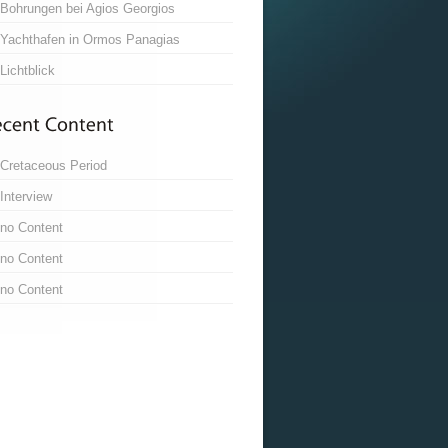
Bohrungen bei Agios Georgios
Yachthafen in Ormos Panagias
Lichtblick
Cretaceous Period
Interview
no Content
no Content
no Content