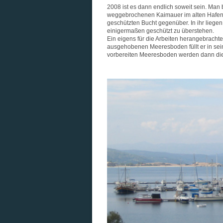
2008 ist es dann endlich soweit sein. Man
weggebrochenen Kaimauer im alten Hafenb
geschützten Bucht gegenüber. In ihr liegen
einigermaßen geschützt zu überstehen.
Ein eigens für die Arbeiten herangebrach
ausgehobenen Meeresboden füllt er in sein
vorbereiten Meeresboden werden dann di